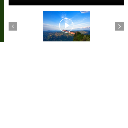
01
测试视频
剑门关旅游开发股份有限公司
JIANMENGUAN TOURISM DEVELOPMENT CO., LTD.
版权所有：剑门关旅游开发股份有限公司