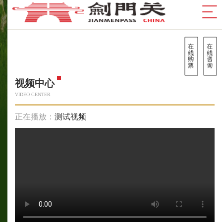
视频中心
VIDEO CENTER
正在播放：
测试视频