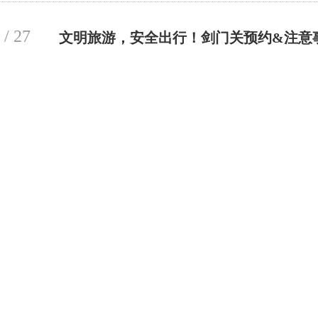
 / 27
文明旅游，安全出行！剑门关预约&注意
国庆出行，剑门关景区温馨提示
4
 / 13
关于涉互联网算法推荐专项举报渠道的公
2
温馨提示：请广大游客主动遵守景区疫情
 / 08
他安全规定。
0
请主动遵守景区疫情防控相关规定和森林防火等其他安全规