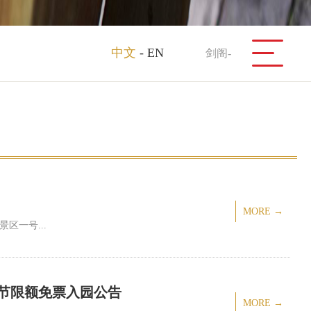
中文
-
EN
剑阁-
MORE →
区一号...
女节限额免票入园公告
MORE →