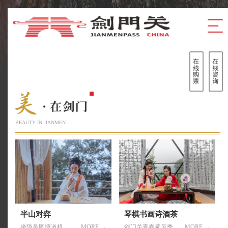
BEAUTY IN JIANMEN
半山对弈
琴棋书画诗酒茶
坐隐吴图悟道机
MORE →
剑门关青春蜀风季
MORE →