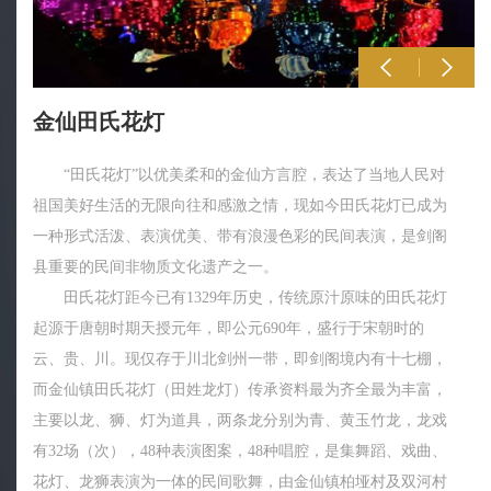
金仙田氏花灯
“田氏花灯”以优美柔和的金仙方言腔，表达了当地人民对
祖国美好生活的无限向往和感激之情，现如今田氏花灯已成为
一种形式活泼、表演优美、带有浪漫色彩的民间表演，是剑阁
县重要的民间非物质文化遗产之一。
田氏花灯距今已有1329年历史，传统原汁原味的田氏花灯
起源于唐朝时期天授元年，即公元690年，盛行于宋朝时的
云、贵、川。现仅存于川北剑州一带，即剑阁境内有十七棚，
而金仙镇田氏花灯（田姓龙灯）传承资料最为齐全最为丰富，
主要以龙、狮、灯为道具，两条龙分别为青、黄玉竹龙，龙戏
有32场（次），48种表演图案，48种唱腔，是集舞蹈、戏曲、
花灯、龙狮表演为一体的民间歌舞，由金仙镇柏垭村及双河村