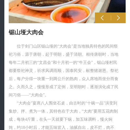
锯山垭大肉会
位于剑门山区锯山垭的“大肉会”是当地独具特色的民间祭
祀习俗，源于唐朝，起于明朝，盛于清朝。相传唐朝时，当地
每年二月初三的“文昌会”和十月初一的“牛王会”，锯山垭村民
都要祭祀神灵，祈求风调雨顺，国泰民安，献整猪谢恩。祭祀
后，每户分得一块重一到两公斤的熟肉，众人席地而坐分而食
之。久而久之，慢慢形成了定例，至明朝时，逐渐演化成了民
间习俗——“大肉会”。
“大肉会”宴席八人围坐石桌，由古时的“十碗一品”演变到
集炒、拌、煮为一体，其特色在于大肉，“大肉”要用五花肉制
成，每块4斤重，在头一天就要下锅，加五味调料，慢火焖
炖，约18小时后，才能五味皆入，油腻自出，皮不烂，肉不